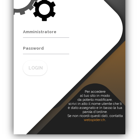
LOGIN
Per accedere
al tuo sito in modo
da poterlo modificare,
scrivi in alto il nome utente che ti
è stato assegnato e in basso la tua
parola d'ordine.
Se non ricordi questi dati, contatta
webspider.ch
.