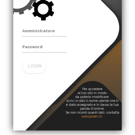
LOGIN
Per accedere
al tuo sito in modo
da poterlo modificare,
scrivi in alto il nome utente che ti
è stato assegnato e in basso la tua
parola d'ordine.
Se non ricordi questi dati, contatta
webspider.ch
.