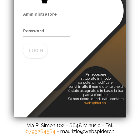
LOGIN
Per accedere
al tuo sito in modo
da poterlo modificare,
scrivi in alto il nome utente che ti
è stato assegnato e in basso la tua
parola d'ordine.
Se non ricordi questi dati, contatta
webspider.ch
.
Via R. Simen 102 - 6648 Minusio - Tel.
0793264564
- maurizio@webspider.ch