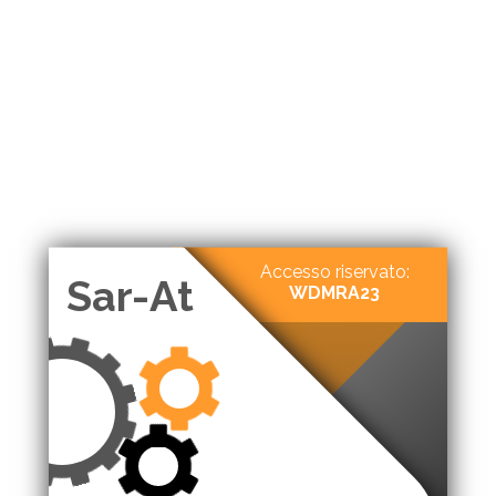
Accesso riservato:
Sar-At
WDMRA23