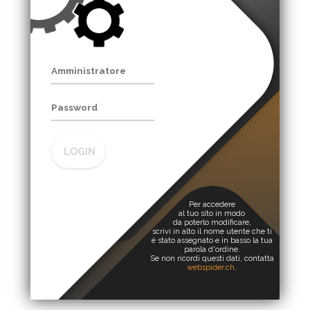
LOGIN
Per accedere
al tuo sito in modo
da poterlo modificare,
scrivi in alto il nome utente che ti
è stato assegnato e in basso la tua
parola d'ordine.
Se non ricordi questi dati, contatta
webspider.ch
.