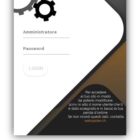
LOGIN
Per accedere
al tuo sito in modo
da poterlo modificare,
scrivi in alto il nome utente che ti
è stato assegnato e in basso la tua
parola d'ordine.
Se non ricordi questi dati, contatta
webspider.ch
.