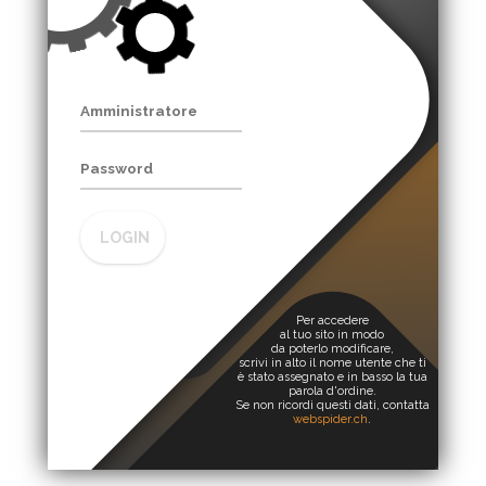
LOGIN
Per accedere
al tuo sito in modo
da poterlo modificare,
scrivi in alto il nome utente che ti
è stato assegnato e in basso la tua
parola d'ordine.
Se non ricordi questi dati, contatta
webspider.ch
.