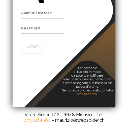
LOGIN
Per accedere
al tuo sito in modo
da poterlo modificare,
scrivi in alto il nome utente che ti
è stato assegnato e in basso la tua
parola d'ordine.
Se non ricordi questi dati, contatta
webspider.ch
.
Via R. Simen 102 - 6648 Minusio - Tel.
0793264564
- maurizio@webspider.ch