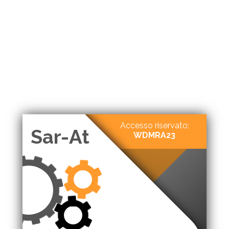
Accesso riservato:
Sar-At
WDMRA23