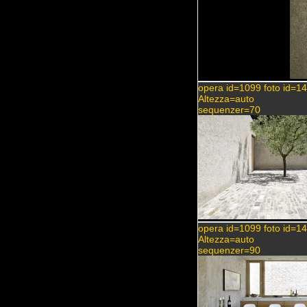
opera id=1099 foto id=1
Altezza=auto
sequenzer=70
opera id=1099 foto id=1
Altezza=auto
sequenzer=90