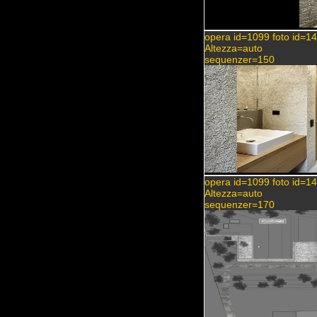
opera id=1099 foto id=1
Altezza=auto
sequenzer=150
opera id=1099 foto id=1
Altezza=auto
sequenzer=170