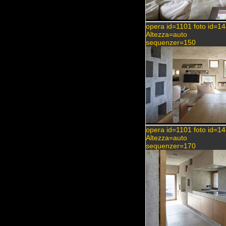
opera id=1101 foto id=1
Altezza=auto
sequenzer=150
opera id=1101 foto id=1
Altezza=auto
sequenzer=170