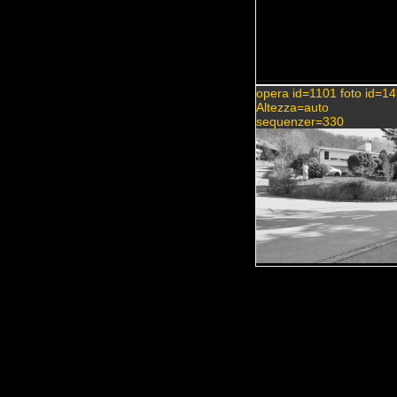
opera id=1101 foto id=1
Altezza=auto
sequenzer=330