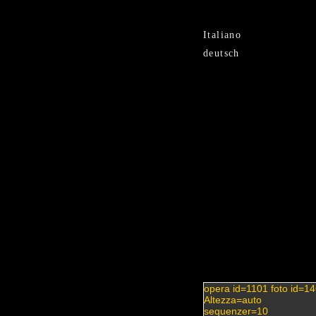
{BEGIN sfondo} {END sfondo}
Italiano
deutsch
opera id=1101 foto id=1
Altezza=auto
sequenzer=10