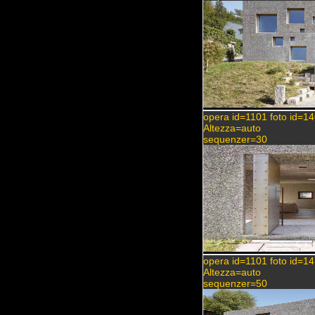
opera id=1101 foto id=1
Altezza=auto
sequenzer=30
opera id=1101 foto id=1
Altezza=auto
sequenzer=50