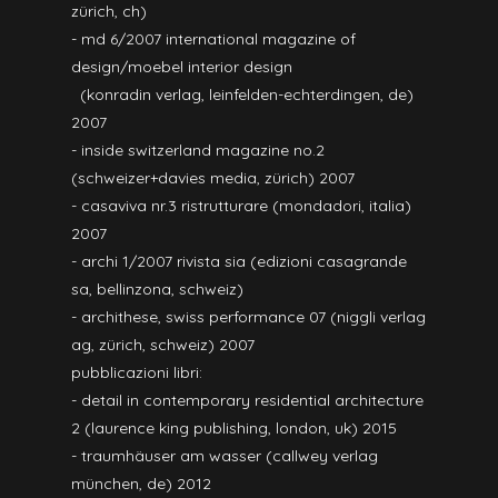
zürich, ch)
- md 6/2007 international magazine of
design/moebel interior design
(konradin verlag, leinfelden-echterdingen, de)
2007
- inside switzerland magazine no.2
(schweizer+davies media, zürich) 2007
- casaviva nr.3 ristrutturare (mondadori, italia)
2007
- archi 1/2007 rivista sia (edizioni casagrande
sa, bellinzona, schweiz)
- archithese, swiss performance 07 (niggli verlag
ag, zürich, schweiz) 2007
pubblicazioni libri:
- detail in contemporary residential architecture
2 (laurence king publishing, london, uk) 2015
- traumhäuser am wasser (callwey verlag
münchen, de) 2012