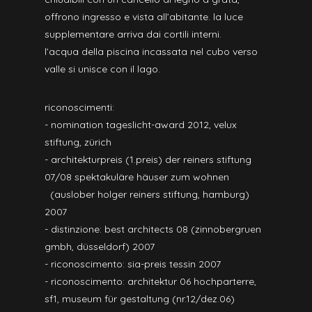
offrono ingresso e vista all’abitante. la luce
supplementare arriva dai cortili interni.
l’acqua della piscina incassata nel cubo verso
valle si unisce con il lago.
riconoscimenti:
- nomination tageslicht-award 2012, velux
stiftung, zürich
- architekturpreis (1.preis) der reiners stiftung
07/08 spektakuläre häuser zum wohnen
(auslober holger reiners stiftung, hamburg)
2007
- distinzione: best architects 08 (zinnobergruen
gmbh, düsseldorf) 2007
- riconoscimento: sia-preis tessin 2007
- riconoscimento: architektur 06 hochparterre,
sf1, museum für gestaltung (nr.12/dez.06)