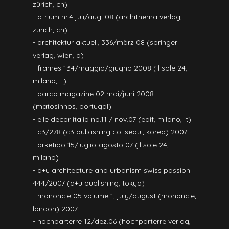
zürich, ch)
- atrium nr.4 juli/aug. 08 (archithema verlag,
zürich, ch)
- architektur aktuell, 336/märz 08 (springer
verlag, wien, a)
- frames 134/maggio/giugno 2008 (il sole 24,
milano, it)
- darco magazine 02 mai/juni 2008
(matosinhos, portugal)
- elle decor italia no.11 / nov.07 (edif, milano, it)
- c3/278 (c3 publishing co. seoul, korea) 2007
- arketipo 15/luglio-agosto 07 (il sole 24,
milano)
- a+u architecture and urbanism swiss passion
444/2007 (a+u publishing, tokyo)
- mononcle 05 volume 1, july/august (mononcle,
london) 2007
- hochparterre 12/dez.06 (hochparterre verlag,