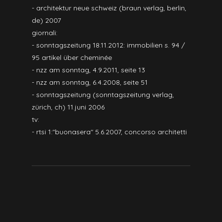
- architektur neue schweiz (braun verlag, berlin,
de) 2007
giornali:
- sonntagszeitung 18.11.2012: immobilien s. 94 /
95 artikel über cheminée
- nzz am sonntag, 4.9.2011, seite 13
- nzz am sonntag, 6.4.2008, seite 51
- sonntagszeitung (sonntagszeitung verlag,
zürich, ch) 11.juni 2006
tv:
- rtsi 1:"buonasera" 5.6.2007, concorso architetti