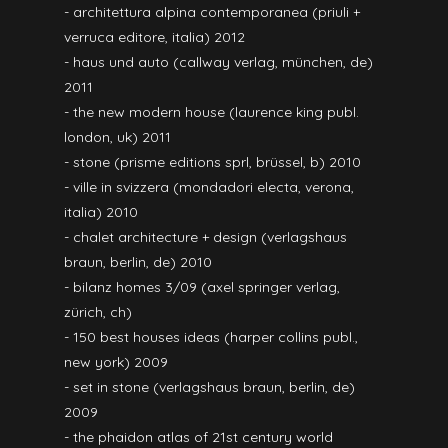
- architettura alpina contemporanea (priuli +
verruca editore, italia) 2012
- haus und auto (callway verlag, münchen, de)
2011
- the new modern house (laurence king publ.
london, uk) 2011
- stone (prisme editions sprl, brüssel, b) 2010
- ville in svizzera (mondadori electa, verona,
italia) 2010
- chalet architecture + design (verlagshaus
braun, berlin, de) 2010
- bilanz homes 3/09 (axel springer verlag,
zürich, ch)
- 150 best houses ideas (harper collins publ.,
new york) 2009
- set in stone (verlagshaus braun, berlin, de)
2009
- the phaidon atlas of 21st century world