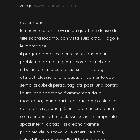
zurigo
www.hanneshenz.ch
descrizione:
la nuova casa si trova in un quartiere denso di
ville sopra locarno, con vista sulla città, il lago e
le montagne.
il progetto reagisce con discrezione ad un
problema dei nostri giorni: costruire nel caos
urbanistico. a causa di ciò si rinuncia agli
attributi classici di una casa: unicamente due
semplici cubi di pietra, tagliati, posti uno contro
l’altro, che sporgono frammentari dalla
montagna; fanno parte del paesaggio più che
del quartiere, sono più un muro che una casa,
sottraendosi ad una classificazione temporale.
spazi interni abitabili si creano tramite il
principio dello scavo. due aperture simili,
chiudibili con un cancello di legno a grata,