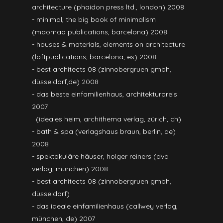
architecture (phaidon press ltd., london) 2008
- minimal, the big book of minimalism
(maomao publications, barcelona) 2008
- houses & materials, elements on architecture
(loftpublications, barcelona, es) 2008
- best architects 08 (zinnobergruen gmbh,
düsseldorf,de) 2008
- das beste einfamilienhaus, architekturpreis
2007
(ideales heim, archithema verlag, zürich, ch)
- bath & spa (verlagshaus braun, berlin, de)
2008
- spektakuläre häuser, holger reiners (dva
verlag, münchen) 2008
- best architects 08 (zinnobergruen gmbh,
düsseldorf)
- das ideale einfamilienhaus (callwey verlag,
münchen, de) 2007