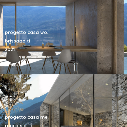
progetto casa wo.
brissago ti
2021
progetto casa me.
ronco s.a. ti