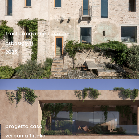
trasformazione casa me.
brissago ti
2023
progetto casa
verbania 1 italia