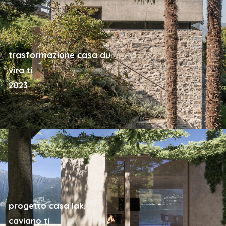
trasformazione casa du.
vira ti
2023
progetto casa lak.
caviano ti