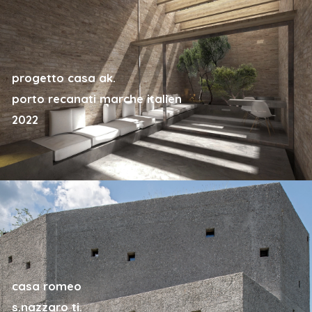
progetto casa ak.
porto recanati marche italien
2022
casa romeo
s.nazzaro ti.