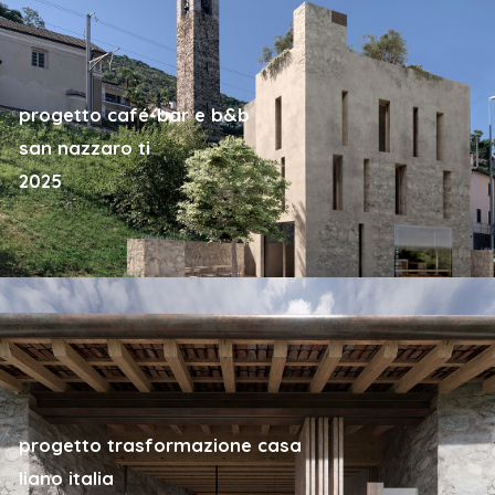
progetto café-bar e b&b
san nazzaro ti
2025
progetto trasformazione casa
liano italia