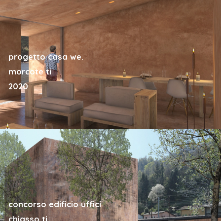
progetto casa we.
morcote ti
2020
concorso edificio uffici
chiasso ti