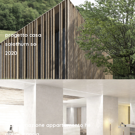
progetto casa
solothurn so
2020
trasformazione appartamento he.
parigi francia