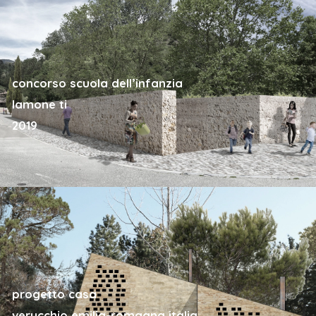
concorso scuola dell’infanzia
lamone ti
2019
progetto casa
verucchio emilia-romagna italia