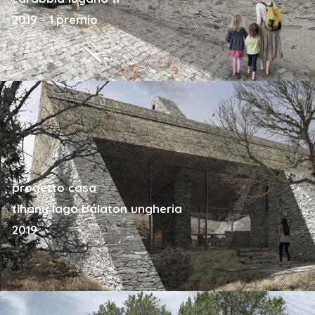
2019 - 1.premio
progetto casa
tihany lago balaton ungheria
2019