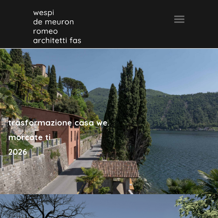
trasformazione casa we.
morcote ti
2026