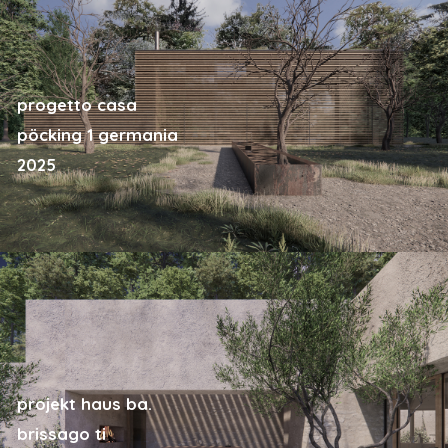
progetto casa
pöcking 1 germania
2025
projekt haus ba.
brissago ti