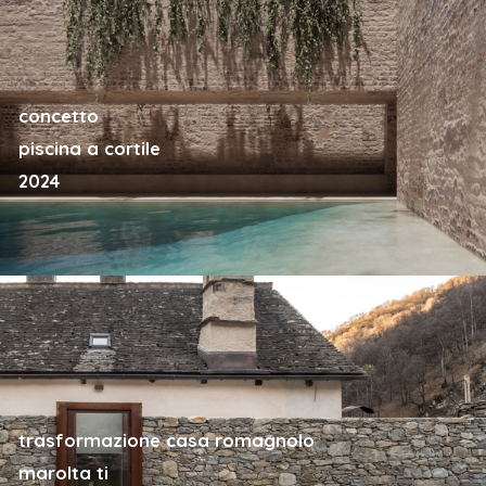
concetto
piscina a cortile
2024
trasformazione casa romagnolo
marolta ti