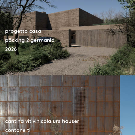
progetto casa
pöcking 2 germania
2026
cantina vitivinicola urs hauser
contone ti