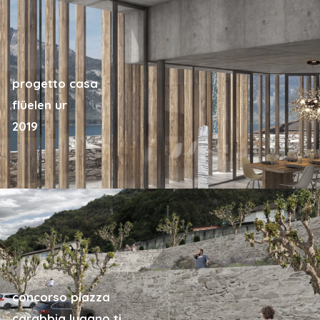
progetto casa
flüelen ur
2019
concorso piazza
carabbia lugano ti