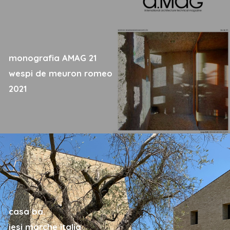
monografia AMAG 21
wespi de meuron romeo
2021
casa ba.
jesi marche italia