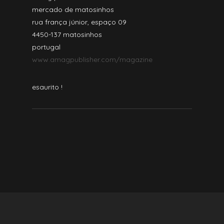
mercado de matosinhos
rua frança júnior, espaço 09
4450-137 matosinhos
portugal
www.amagpublisher.com/magazine
esaurito !