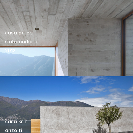
casa gr.-er.
s.abbondio ti
2012
casa kr. r
anzo ti