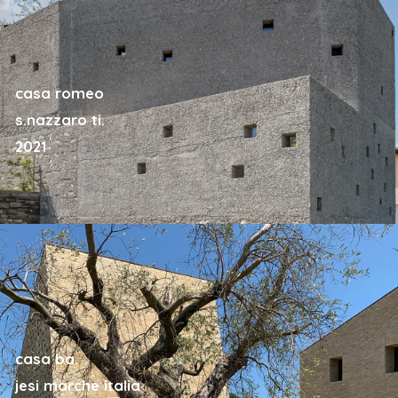
casa romeo
s.nazzaro ti.
2021
casa ba.
jesi marche italia