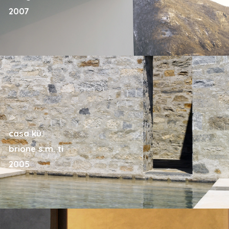
2007
casa kü.
brione s.m. ti
2005