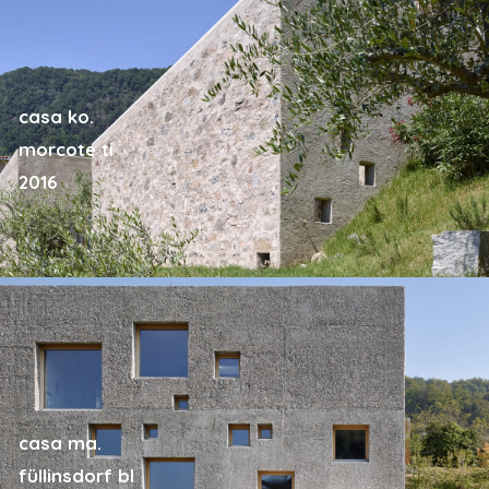
casa ko.
morcote ti
2016
casa ma.
füllinsdorf bl