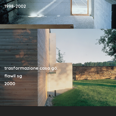
1998-2002
trasformazione casa gö.
flawil sg
2000