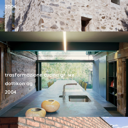
2004
trasformazione cucina gr.-we.
dottikon ag
2004