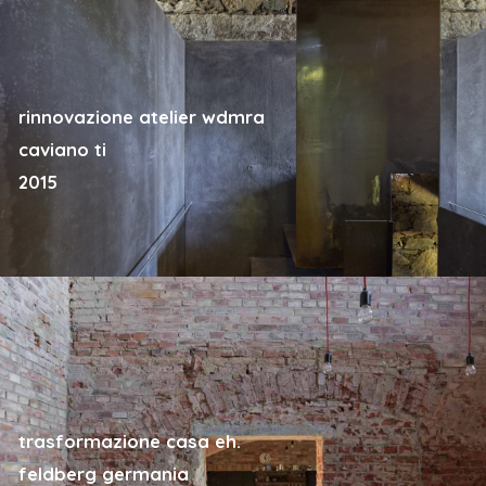
rinnovazione atelier wdmra
caviano ti
2015
trasformazione casa eh.
feldberg germania