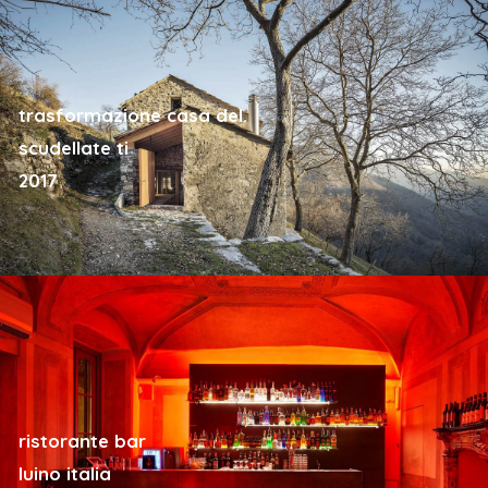
trasformazione casa del.
scudellate ti
2017
ristorante bar
luino italia