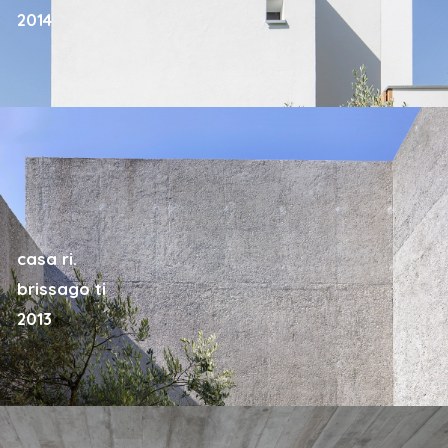
2014
casa ri.
brissago ti
2013