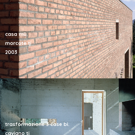
casa mü.
morcote ti
2003
trasformazione 3 case bi.
caviano ti