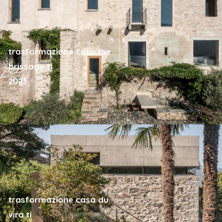
trasformazione casa me.
brissago ti
2023
trasformazione casa du.
vira ti