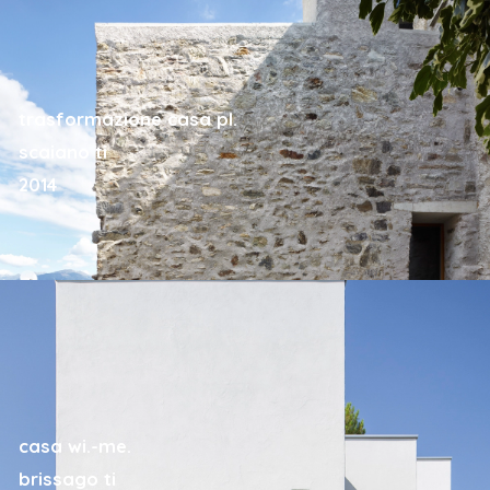
trasformazione casa pl.
scaiano ti
2014
casa wi.-me.
brissago ti