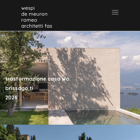
trasformazione casa wo.
brissago ti
2026