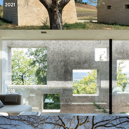
2021
casa ja.
klingnau ag
2018