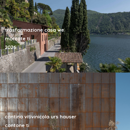
trasformazione casa we.
morcote ti
2026
cantina vitivinicola urs hauser
contone ti